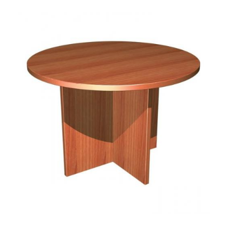
ЦВЕТ
БУК
ГАБАРИТЫ (ШXГХВ)
750 ⌀ 1000