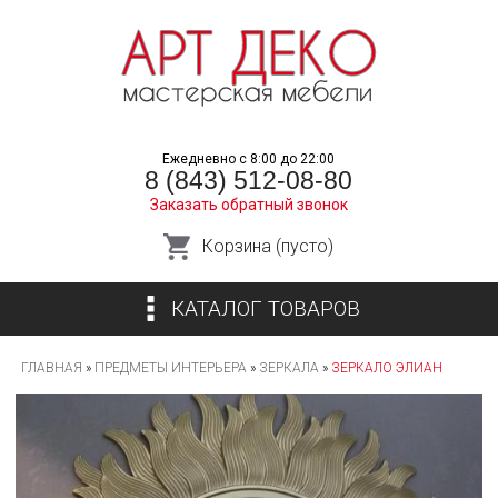
Перейти
к
основному
содержанию
Ежедневно с 8:00 до 22:00
8 (843) 512-08-80
Заказать обратный звонок
Корзина (пусто)
КАТАЛОГ ТОВАРОВ
ГЛАВНАЯ
»
ПРЕДМЕТЫ ИНТЕРЬЕРА
»
ЗЕРКАЛА
»
ЗЕРКАЛО ЭЛИАН